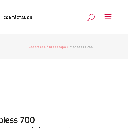
CONTÁCTANOS
Copartesa
/
Monocopa
/
Monocopa 700
pless 700