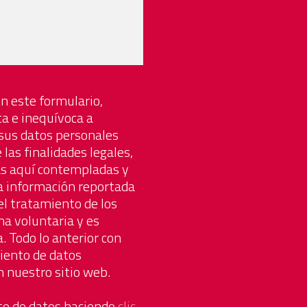
n este formulario,
ta e inequívoca a
sus datos personales
las finalidades legales,
ás aquí contempladas y
 la información reportada
el tratamiento de los
a voluntaria y es
. Todo lo anterior con
miento de datos
 nuestro sitio web.
nto de datos haciendo
clic